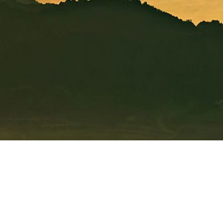
Ombre des Lumièr
Association t
Partage des connaissances techniques 