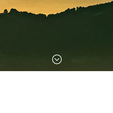
;
es œuvre dans le domaine de la photo depuis 1992, dat
rès dynamique et en constante évolution, le mot d’ordre e
et artistiques, qui, grâce aux échanges et discussions,