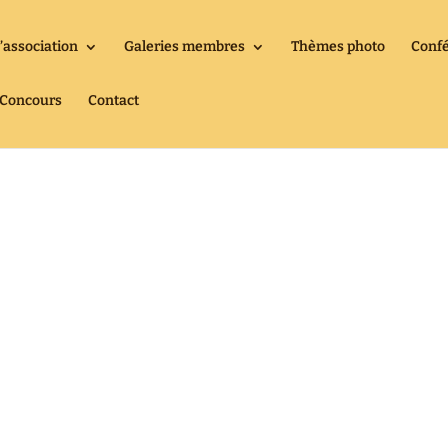
’association
Galeries membres
Thèmes photo
Conf
& Concours
Contact