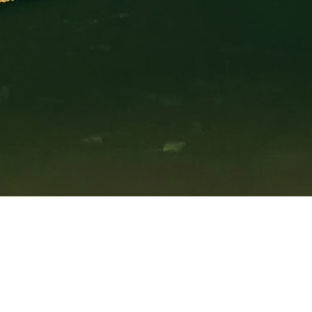
e de sa création.
st le partage.
 permet de faire progresser la qualité